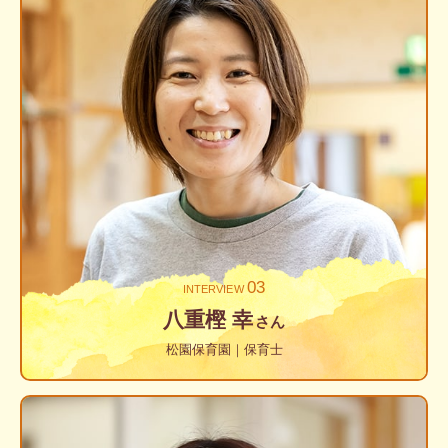
03
INTERVIEW
八重樫 幸
さん
松園保育園｜保育士